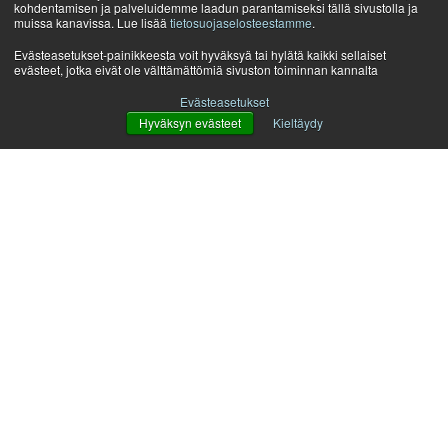
kohdentamisen ja palveluidemme laadun parantamiseksi tällä sivustolla ja
muissa kanavissa. Lue lisää
tietosuojaselosteestamme
.
Evästeasetukset-painikkeesta voit hyväksyä tai hylätä kaikki sellaiset
evästeet, jotka eivät ole välttämättömiä sivuston toiminnan kannalta
Evästeasetukset
Hyväksyn evästeet
Kieltäydy