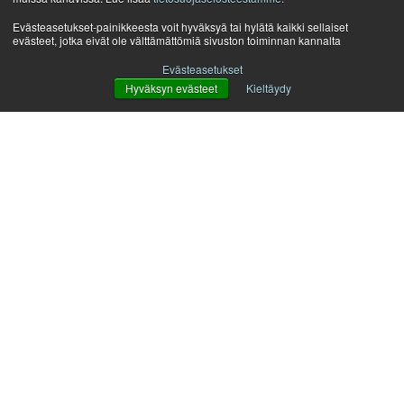
Evästeasetukset-painikkeesta voit hyväksyä tai hylätä kaikki sellaiset
evästeet, jotka eivät ole välttämättömiä sivuston toiminnan kannalta
Evästeasetukset
Hyväksyn evästeet
Kieltäydy
Visma.net Expense tekee kulu- ja matkalaskujen
käsittelystä helppoa ja tehokasta kaikille osapuolille.
Työntekijät voivat laatia matkalaskut kätevästi heti
matkan päätyttyä. Älypuhelinsovelluksella
kulukuittien kuvaaminen on helppoa, ja tiedot
siirtyvät automaattisesti kirjanpitoon. Ratkaisuun
voidaan myös integroida yrityksen luottokortit,