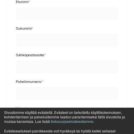
Etunimi
*
Sukunimi
*
Sähköpostiosoite
*
Puhelinnumero:
*
Yritys
*
Sivustomme käyttää evästeitä. Evästeet on tarkoitettu käyttökokemuksen,
kohdentamisen ja palveluidemme laadun parantamiseksi tällä sivustolla ja
muissa kanavissa. Lue lisää
tietosuojaselosteestamme
.
Evästeasetukset-painikkeesta voit hyväksyä tai hylätä kaikki sellaiset