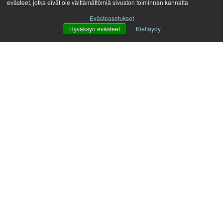
evästeet, jotka eivät ole välttämättömiä sivuston toiminnan kannalta
nflkjfsaf
Viesti
Evästeasetukset
Hyväksyn evästeet
Kieltäydy
Ota yhteyttä
Rauhala Yhtiöt Oy / Softec