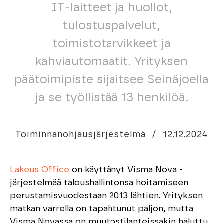
IT-laitteet ja huollot,
tulostuspalvelut,
toimistotarvikkeet ja
kahviautomaatit. Yrityksen
päätoimipiste sijaitsee Seinäjoella
ja se työllistää 13 henkilöä.
Toiminnanohjausjärjestelmä
/
12.12.2024
Lakeus Office
on käyttänyt Visma Nova -
järjestelmää taloushallintonsa hoitamiseen
perustamisvuodestaan 2013 lähtien. Yrityksen
matkan varrella on tapahtunut paljon, mutta
Visma Novassa on muutostilanteissakin haluttu