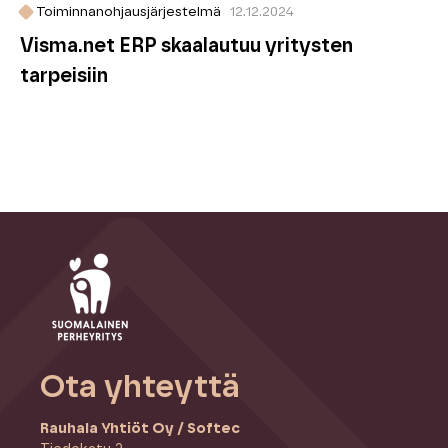
Toiminnanohjausjärjestelmä
12.12.2024
Visma.net ERP skaalautuu yritysten
tarpeisiin
Ota yhteyttä
Rauhala Yhtiöt Oy / Softec