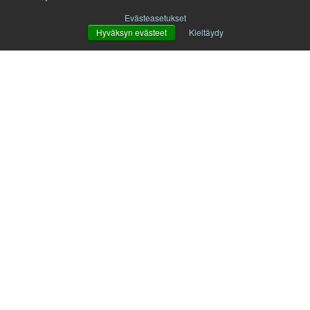
Evästeasetukset
Hyväksyn evästeet
Kieltäydy
Etunimi
*