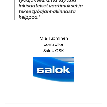
työajanseuranta täyttää
lakisääteiset vaatimukset ja
tekee työajanhallinnasta
helppoa."
Mia Tuominen
controller
Salok OSK