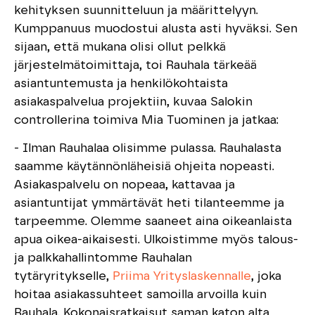
kehityksen suunnitteluun ja määrittelyyn.
Kumppanuus muodostui alusta asti hyväksi. Sen
sijaan, että mukana olisi ollut pelkkä
järjestelmätoimittaja, toi Rauhala tärkeää
asiantuntemusta ja henkilökohtaista
asiakaspalvelua projektiin, kuvaa Salokin
controllerina toimiva Mia Tuominen ja jatkaa:
- Ilman Rauhalaa olisimme pulassa. Rauhalasta
saamme käytännönläheisiä ohjeita nopeasti.
Asiakaspalvelu on nopeaa, kattavaa ja
asiantuntijat ymmärtävät heti tilanteemme ja
tarpeemme. Olemme saaneet aina oikeanlaista
apua oikea-aikaisesti. Ulkoistimme myös talous-
ja palkkahallintomme Rauhalan
tytäryritykselle,
Priima Yrityslaskennalle
, joka
hoitaa asiakassuhteet samoilla arvoilla kuin
Rauhala. Kokonaisratkaisut saman katon alta