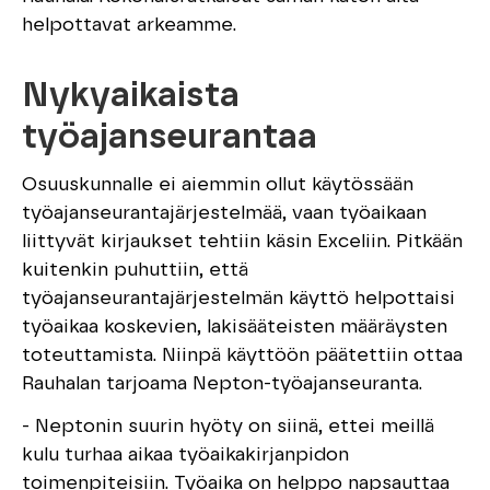
helpottavat arkeamme.
Nykyaikaista
työajanseurantaa
Osuuskunnalle ei aiemmin ollut käytössään
työajanseurantajärjestelmää, vaan työaikaan
liittyvät kirjaukset tehtiin käsin Exceliin. Pitkään
kuitenkin puhuttiin, että
työajanseurantajärjestelmän käyttö helpottaisi
työaikaa koskevien, lakisääteisten määräysten
toteuttamista. Niinpä käyttöön päätettiin ottaa
Rauhalan tarjoama Nepton-työajanseuranta.
- Neptonin suurin hyöty on siinä, ettei meillä
kulu turhaa aikaa työaikakirjanpidon
toimenpiteisiin. Työaika on helppo napsauttaa