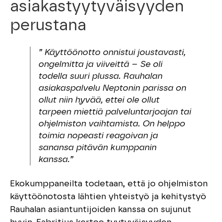
asiakastyytyväisyyden
perustana
” Käyttöönotto onnistui joustavasti,
ongelmitta ja viiveittä ­­– Se oli
todella suuri plussa. Rauhalan
asiakaspalvelu Neptonin parissa on
ollut niin hyvää, ettei ole ollut
tarpeen miettiä palveluntarjoajan tai
ohjelmiston vaihtamista. On helppo
toimia nopeasti reagoivan ja
sanansa pitävän kumppanin
kanssa.”
Ekokumppaneilta todetaan, että jo ohjelmiston
käyttöönotosta lähtien yhteistyö ja kehitystyö
Rauhalan asiantuntijoiden kanssa on sujunut