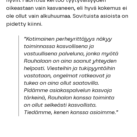
hyvin. Fabritius kertoo tyytyväisyyden
oikeastaan vain kasvaneen, eli hyvä kokemus ei
ole ollut vain alkuhuumaa. Sovituista asioista on
pidetty kiinni.
”Kotimainen perheyrittäjyys näkyy
toiminnassa kasvollisena ja
vastuullisena palveluna, jonka myötä
Rauhalaan on aina saanut yhteyden
helposti. Viesteihin ja tukipyyntöihin
vastataan, ongelmat ratkeavat ja
tukea on aina ollut saatavilla.
Pidämme asiakaspalvelun kasvoja
tärkeinä, Rauhalan kanssa toiminta
on ollut selkeästi kasvollista.
Tiedämme, kenen kanssa asioimme.”