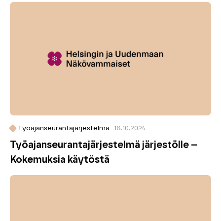
Työajanseurantajärjestelmä
18.10.2024
Työajanseuranta­järjestelmä järjestölle –
Kokemuksia käytöstä