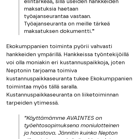
elintärkeää, sillä useiden hankkeiden
maksatuksia haetaan
työajanseurantaa vastaan.
Työajanseuranta on meille tärkeä
maksatuksen dokumentti.”
Ekokumppanien toiminta pyörii vahvasti
hankkeiden ympärillä. Hankkeissa työntekijöillä
voi olla moniakin eri kustannuspaikkoja, joten
Neptonin tarjoama toimiva
kustannuspaikkaseuranta tukee Ekokumppanien
toimintaa myös tällä saralla.
Kustannuspaikkaseuranta on liiketoiminnan
tarpeiden ytimessä.
”Käyttämämme AVAINTES on
työehtosopimuksena moniulotteinen
ja haastava. Jännitin kuinka Nepton