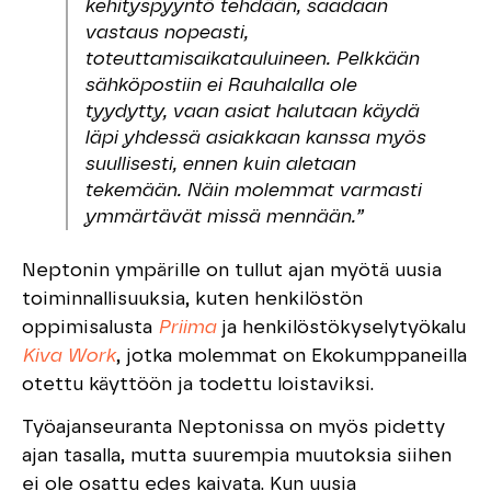
kehityspyyntö tehdään, saadaan
vastaus nopeasti,
toteuttamisaikatauluineen. Pelkkään
sähköpostiin ei Rauhalalla ole
tyydytty, vaan asiat halutaan käydä
läpi yhdessä asiakkaan kanssa myös
suullisesti, ennen kuin aletaan
tekemään. Näin molemmat varmasti
ymmärtävät missä mennään.”
Neptonin ympärille on tullut ajan myötä uusia
toiminnallisuuksia, kuten henkilöstön
oppimisalusta
Priima
ja henkilöstökyselytyökalu
Kiva Work
, jotka molemmat on Ekokumppaneilla
otettu käyttöön ja todettu loistaviksi.
Työajanseuranta Neptonissa on myös pidetty
ajan tasalla, mutta suurempia muutoksia siihen
ei ole osattu edes kaivata. Kun uusia