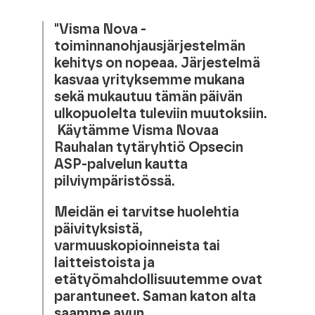
"Visma Nova -
toiminnanohjausjärjestelmän
kehitys on nopeaa. Järjestelmä
kasvaa yrityksemme mukana
sekä mukautuu tämän päivän
ulkopuolelta tuleviin muutoksiin.
Käytämme Visma Novaa
Rauhalan tytäryhtiö Opsecin
ASP-palvelun kautta
pilviympäristössä.
Meidän ei tarvitse huolehtia
päivityksistä,
varmuuskopioinneista tai
laitteistoista ja
etätyömahdollisuutemme ovat
parantuneet. Saman katon alta
saamme avun