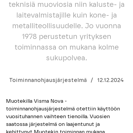
teknisiä muoviosia niin kaluste- ja
laitevalmistajille kuin kone- ja
metalliteollisuudelle. Jo vuonna
1978 perustetun yrityksen
toiminnassa on mukana kolme
sukupolvea.
Toiminnanohjausjärjestelmä
/
12.12.2024
Muotekilla Visma Nova -
toiminnanohjausjärjestelmä otettiin käyttöön
vuosituhannen vaihteen tienoilla. Vuosien
saatossa järjestelmä on laajentunut ja
kehittynyt Muotekin toiminnan mukana.