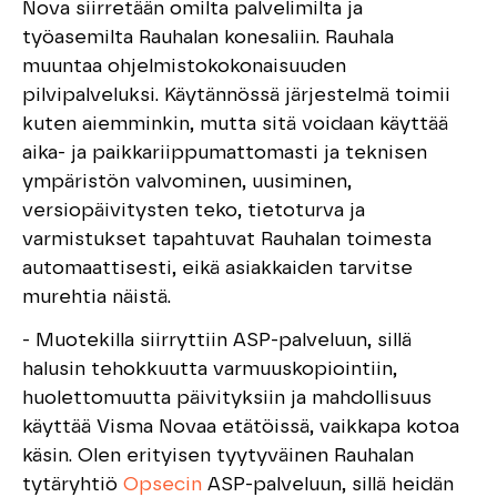
Nova siirretään omilta palvelimilta ja
työasemilta Rauhalan konesaliin. Rauhala
muuntaa ohjelmistokokonaisuuden
pilvipalveluksi. Käytännössä järjestelmä toimii
kuten aiemminkin, mutta sitä voidaan käyttää
aika- ja paikkariippumattomasti ja teknisen
ympäristön valvominen, uusiminen,
versiopäivitysten teko, tietoturva ja
varmistukset tapahtuvat Rauhalan toimesta
automaattisesti, eikä asiakkaiden tarvitse
murehtia näistä.
- Muotekilla siirryttiin ASP-palveluun, sillä
halusin tehokkuutta varmuuskopiointiin,
huolettomuutta päivityksiin ja mahdollisuus
käyttää Visma Novaa etätöissä, vaikkapa kotoa
käsin. Olen erityisen tyytyväinen Rauhalan
tytäryhtiö
Opsecin
ASP-palveluun, sillä heidän