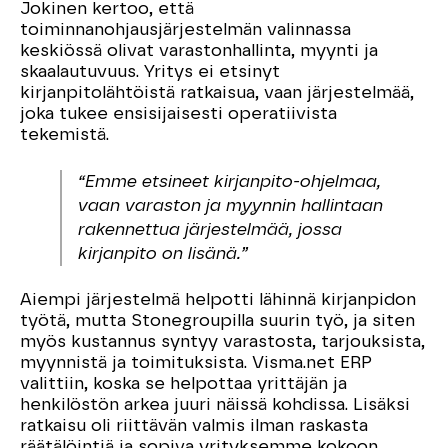
Jokinen kertoo, että
toiminnanohjausjärjestelmän valinnassa
keskiössä olivat varastonhallinta, myynti ja
skaalautuvuus. Yritys ei etsinyt
kirjanpitolähtöistä ratkaisua, vaan järjestelmää,
joka tukee ensisijaisesti operatiivista
tekemistä.
“Emme etsineet kirjanpito-ohjelmaa,
vaan varaston ja myynnin hallintaan
rakennettua järjestelmää, jossa
kirjanpito on lisänä.”
Aiempi järjestelmä helpotti lähinnä kirjanpidon
työtä, mutta Stonegroupilla suurin työ, ja siten
myös kustannus syntyy varastosta, tarjouksista,
myynnistä ja toimituksista. Visma.net ERP
valittiin, koska se helpottaa yrittäjän ja
henkilöstön arkea juuri näissä kohdissa. Lisäksi
ratkaisu oli riittävän valmis ilman raskasta
räätälöintiä ja sopiva yrityksemme kokoon