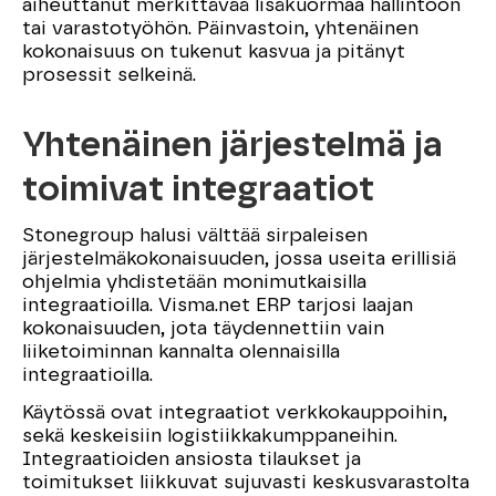
aiheuttanut merkittävää lisäkuormaa hallintoon
tai varastotyöhön. Päinvastoin, yhtenäinen
kokonaisuus on tukenut kasvua ja pitänyt
prosessit selkeinä.
Yhtenäinen järjestelmä ja
toimivat integraatiot
Stonegroup halusi välttää sirpaleisen
järjestelmäkokonaisuuden, jossa useita erillisiä
ohjelmia yhdistetään monimutkaisilla
integraatioilla. Visma.net ERP tarjosi laajan
kokonaisuuden, jota täydennettiin vain
liiketoiminnan kannalta olennaisilla
integraatioilla.
Käytössä ovat integraatiot verkkokauppoihin,
sekä keskeisiin logistiikkakumppaneihin.
Integraatioiden ansiosta tilaukset ja
toimitukset liikkuvat sujuvasti keskusvarastolta