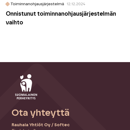
Toiminnanohjausjärjestelmä
12.12.2024
Onnistunut toiminnanohjausjärjestelmän
vaihto
Ota yhteyttä
Rauhala Yhtiöt Oy / Softec