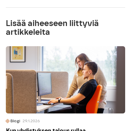
Lisää aiheeseen liittyviä
artikkeleita
Blogi
29.1.2026
Kun yhdistyksen talous rullaa,