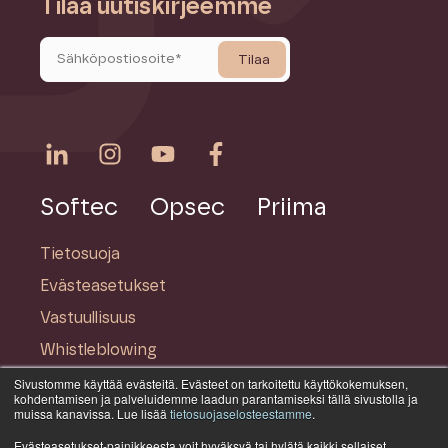
Tilaa uutiskirjeemme
Softec
Opsec
Priima
Tietosuoja
Evästeasetukset
Vastuullisuus
Whistleblowing
Sivustomme käyttää evästeitä. Evästeet on tarkoitettu käyttökokemuksen,
kohdentamisen ja palveluidemme laadun parantamiseksi tällä sivustolla ja
©
Softec on osa
Rauhala-konsernia
muissa kanavissa. Lue lisää
tietosuojaselosteestamme
.
Evästeasetukset-painikkeesta voit hyväksyä tai hylätä kaikki sellaiset