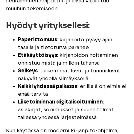
seuraaminen helpottuu ja aikaa vapautuu
muuhun tekemiseen.
Hyödyt yrityksellesi:
Paperittomuus
: kirjanpito pysyy ajan
tasalla ja tietoturva paranee
Etäkäyttöisyys
: kirjanpidon hoitaminen
onnistuu mistä ja milloin tahansa
Selkeys
: tärkeimmät luvut ja tunnusluvut
näkyvät yhdellä silmäyksellä
Kaikki yhdessä paikassa
: erillisiä ohjelmia ei
enää tarvita
Liiketoiminnan digitalisoituminen
:
asiakirjat, sopimukset ja suunnitelmat
tallessa yhdessä järjestelmässä
Kun käytössä on moderni kirjanpito-ohjelma,