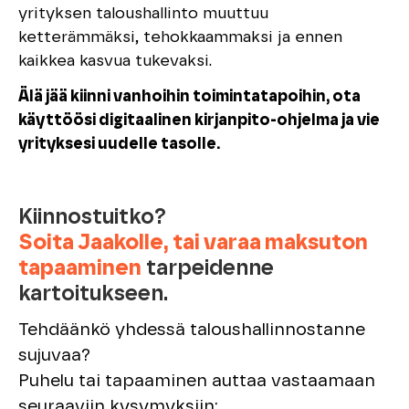
yrityksen taloushallinto muuttuu
ketterämmäksi, tehokkaammaksi ja ennen
kaikkea kasvua tukevaksi.
Älä jää kiinni vanhoihin toimintatapoihin, ota
käyttöösi digitaalinen kirjanpito-ohjelma ja vie
yrityksesi uudelle tasolle.
Kiinnostuitko?
Soita Jaakolle, tai varaa maksuton
tapaaminen
tarpeidenne
kartoitukseen.
Tehdäänkö yhdessä taloushallinnostanne
sujuvaa?
Puhelu tai tapaaminen auttaa vastaamaan
seuraaviin kysymyksiin: