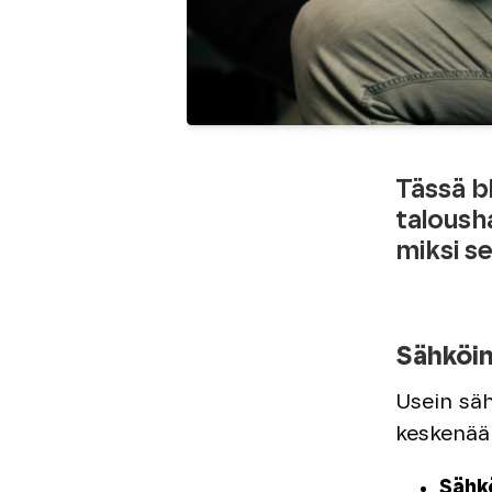
Tässä b
taloush
miksi se
Sähköine
Usein säh
keskenään
Sähk