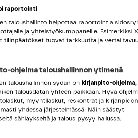
i raportointi
nen taloushallinto helpottaa raportointia sidosryh
ottajalle ja yhteistyökumppaneille. Esimerkiksi 
 tilinpäätökset tuovat tarkkuutta ja vertailtavuu
ito-ohjelma taloushallinnon ytimenä
sen taloushallinnon sydän on
kirjanpito-ohjelma
,
iken talousdatan yhteen paikkaan. Hyvä ohjelm
tolaskut, myyntilaskut, reskontrat ja kirjanpidon
asti yhdessä järjestelmässä. Näin säästyt
seltä sähläykseltä ja talous pysyy hallussa.