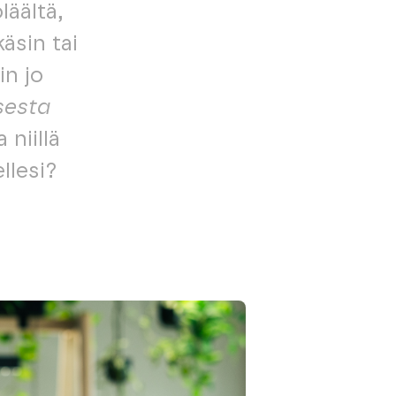
läältä,
äsin tai
in jo
sesta
 niillä
llesi?