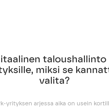
itaalinen taloushallinto
tyksille, miksi se kanna
valita?
k-yrityksen arjessa aika on usein kortill