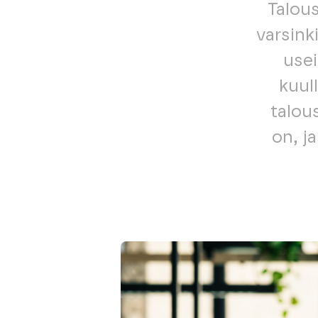
Talous
varsink
usei
kuul
talous
on, j