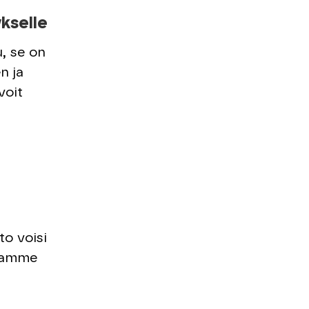
ykselle
u, se on
n ja
voit
to voisi
utamme