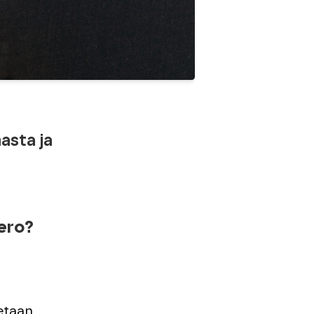
asta ja
 ero?
etaan