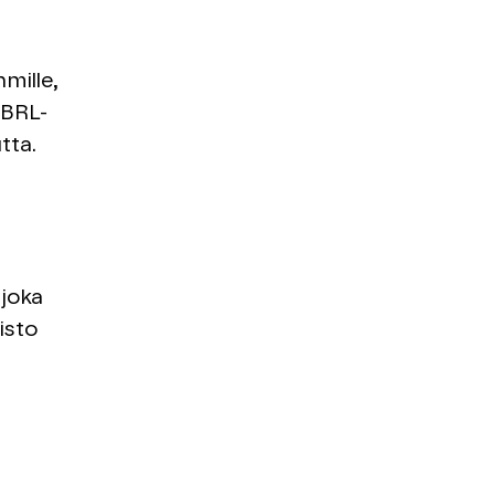
mille,
XBRL-
tta.
 joka
isto