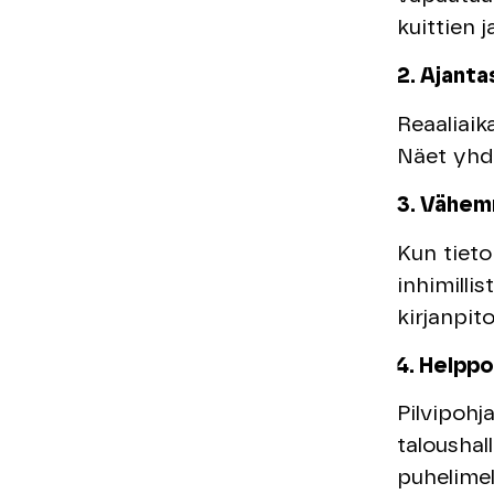
kuittien 
2. Ajanta
Reaaliaik
Näet yhde
3. Vähem
Kun tieto
inhimilli
kirjanpit
4. Helppo
Pilvipohj
taloushal
puhelimel