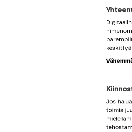
Yhteenv
Digitaalin
nimenoma
parempiin
keskittyä
Vähemmän
Kiinnos
Jos haluat
toimia ju
mielelläm
tehostam