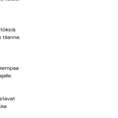
töksiä.
 tilanne.
arkempaa
alle.
istavat
kka