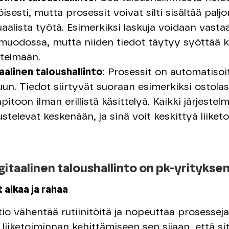
isesti, mutta prosessit voivat silti sisältää paljo
alista työtä. Esimerkiksi laskuja voidaan vasta
muodossa, mutta niiden tiedot täytyy syöttää k
stelmään.
aalinen taloushallinto
: Prosessit on automatisoi
un. Tiedot siirtyvät suoraan esimerkiksi ostola
npitoon ilman erillistä käsittelyä. Kaikki järjestel
stelevat keskenään, ja sinä voit keskittyä liiket
gitaalinen taloushallinto on pk-yritykse
 aikaa ja rahaa
o vähentää rutiinitöitä ja nopeuttaa prosesseja
liiketoiminnan kehittämiseen sen sijaan, että sit