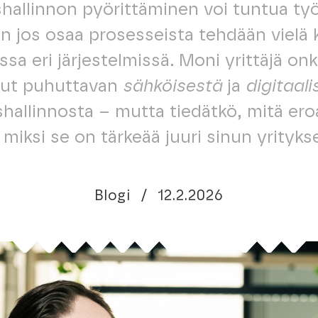
hallinnon pyörittäminen voi tuntua työ
in jos osaa prosesseista tehdään vielä k
ssa eri järjestelmissä. Moni yrittäjä onk
lut puhuttavan
sähköisestä
ja
digitaali
hallinnosta – mutta tiedätkö, mitä eroa
a miksi se on tärkeää juuri sinun yritykse
Blogi
/
12.2.2026