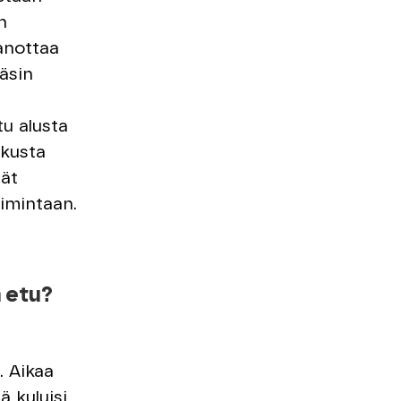
n
anottaa
äsin
tu alusta
skusta
mät
oimintaan.
n etu?
. Aikaa
ä kuluisi