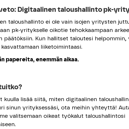
eto: Digitaalinen taloushallinto pk-yrit
en taloushallinto ei ole vain isojen yritysten jutt
an pk-yritykselle oikotie tehokkaampaan arkee
 päätöksiin. Kun hallitset taloutesi helpommin, 
 kasvattamaan liiketoimintaasi.
 papereita, enemmän aikaa.
tuitko?
 kuulla lisää siitä, miten digitaalinen taloushallin
uri sinun yrityksessäsi, ota meihin yhteyttä! A
me valitsemaan oikeat työkalut taloushallintosi
iseen.