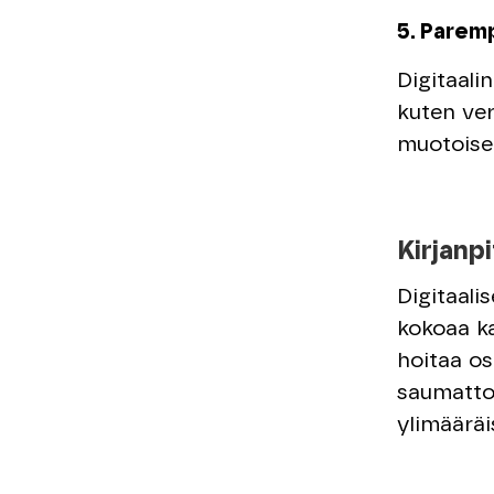
5. Paremp
Digitaali
kuten ver
muotoiset
Kirjanp
Digitaali
kokoaa ka
hoitaa os
saumattom
ylimääräi