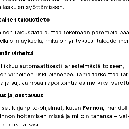
ja laskujen syöttämiseen.
sainen taloustieto
ainen talousdata auttaa tekemään parempia pää
llä silmäyksellä, mikä on yrityksesi taloudellinen
män virheitä
 liikkuu automaattisesti järjestelmästä toiseen,
sten virheiden riski pienenee. Tämä tarkoittaa t
oa ja sujuvampaa raportointia esimerkiksi verottaj
us ja joustavuus
aiset kirjanpito-ohjelmat, kuten
Fennoa
, mahdoll
linnon hoitamisen missä ja milloin tahansa – vai
la mökiltä käsin.