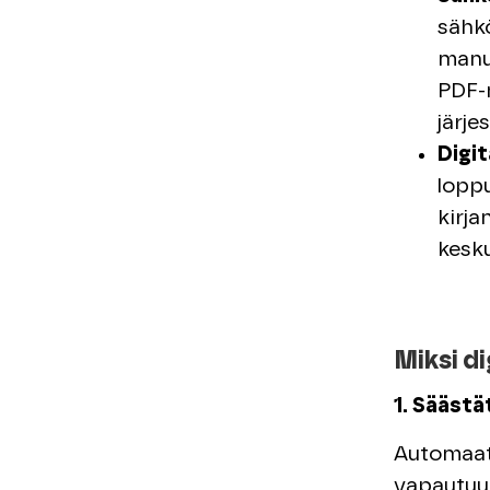
sähkö
manua
PDF-
järje
Digit
loppu
kirja
kesku
Miksi di
1. Säästät
Automaati
vapautuu 