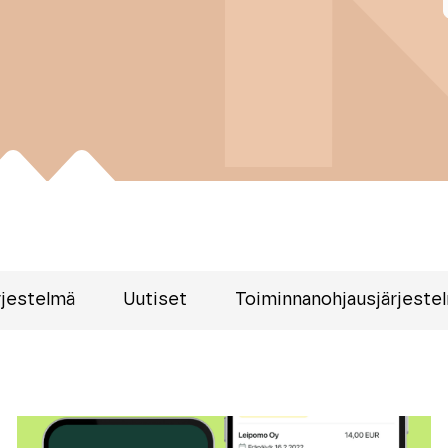
rjestelmä
Uutiset
Toiminnanohjausjärjeste