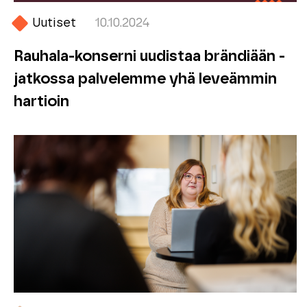
Uutiset
10.10.2024
Rauhala-konserni uudistaa brändiään -
jatkossa palvelemme yhä leveämmin
hartioin