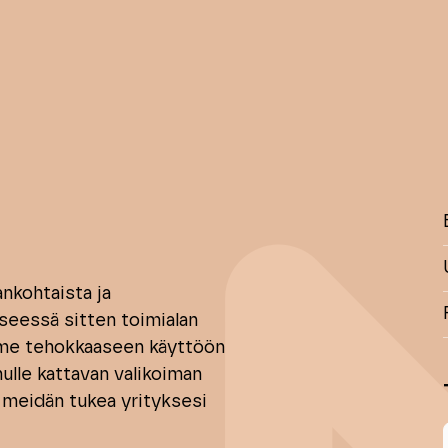
ankohtaista ja
yseessä sitten toimialan
mme tehokkaaseen käyttöön
ulle kattavan valikoiman
a meidän tukea yrityksesi