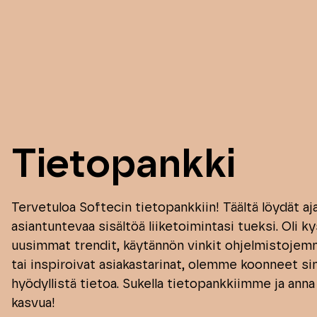
Tietopankki
Tervetuloa Softecin tietopankkiin! Täältä löydät aj
asiantuntevaa sisältöä liiketoimintasi tueksi. Oli k
uusimmat trendit, käytännön vinkit ohjelmistoje
tai inspiroivat asiakastarinat, olemme koonneet sin
hyödyllistä tietoa. Sukella tietopankkiimme ja ann
kasvua!