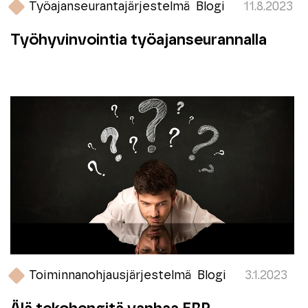
Työajanseurantajärjestelmä
Blogi
11.8.2023
Työhyvinvointia työajanseurannalla
Toiminnanohjausjärjestelmä
Blogi
3.1.2023