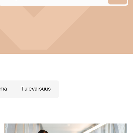
lmä
Tulevaisuus