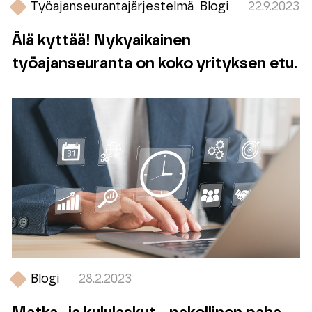
Työajanseurantajärjestelmä
Blogi
22.9.2023
Älä kyttää! Nykyaikainen
työajanseuranta on koko yrityksen etu.
Blogi
28.2.2023