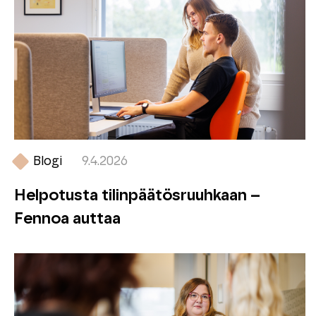
Blogi
9.4.2026
Helpotusta tilinpäätösruuhkaan –
Fennoa auttaa