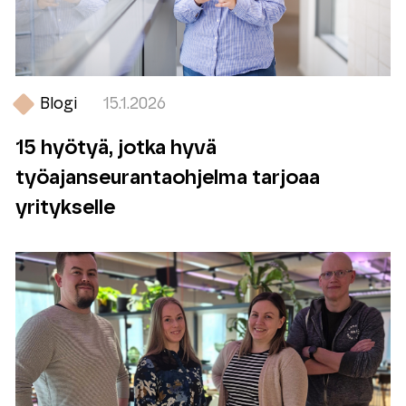
Blogi
15.1.2026
15 hyötyä, jotka hyvä
työajanseurantaohjelma tarjoaa
yritykselle